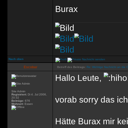
Burax
Nach oben
Escobar
Betreff des Beitrags:
Re: Wichtige Nachricht an die 
Hallo Leute,
Site Admin
Registriert:
Di 4. Jul 2006,
vorab sorry das ich
20:32
Beiträge:
676
Wohnort:
Essen
Hätte Burax mir ke