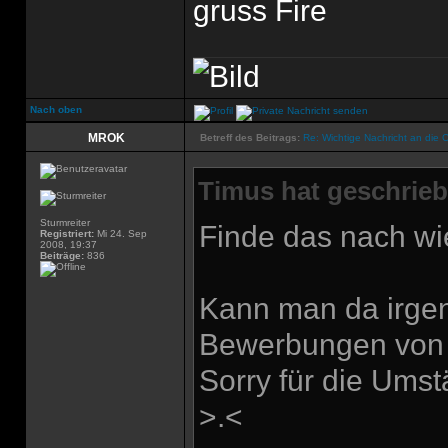
gruss Fire
Nach oben
MROK
Betreff des Beitrags:
Re: Wichtige Nachricht an die 
Timus hat geschrieb
Sturmreiter
Finde das nach wi
Registriert:
Mi 24. Sep
2008, 19:37
Beiträge:
836
Kann man da irgen
Bewerbungen von 
Sorry für die Ums
>.<