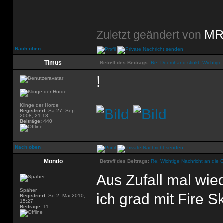
MR
Zuletzt geändert von
Nach oben
Timus
Betreff des Beitrags:
Re: Doomhand stinkt! Wichtige 
!
Klinge der Horde
Registriert:
Sa 27. Sep
2008, 21:13
Beiträge:
440
Nach oben
Mondo
Betreff des Beitrags:
Re: Wichtige Nachricht an die 
Aus Zufall mal wi
Späher
ich grad mit Fire 
Registriert:
So 2. Mai 2010,
15:27
Beiträge:
11