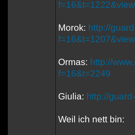
f=16&t=1222&view
Morok:
http://guar
f=16&t=1207&view
Ormas:
http://www
f=16&t=2249
Giulia:
http://guar
Weil ich nett bin: