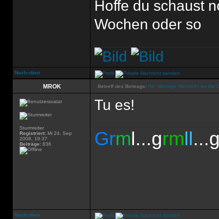
Hoffe du schaust no
Wochen oder so
Nach oben
MROK
Betreff des Beitrags:
Re: Wichtige Nachricht an die 
Tu es!
Sturmreiter
Gr
m
l...g
rm
ll
...
Registriert:
Mi 24. Sep
2008, 19:37
Beiträge:
836
Nach oben