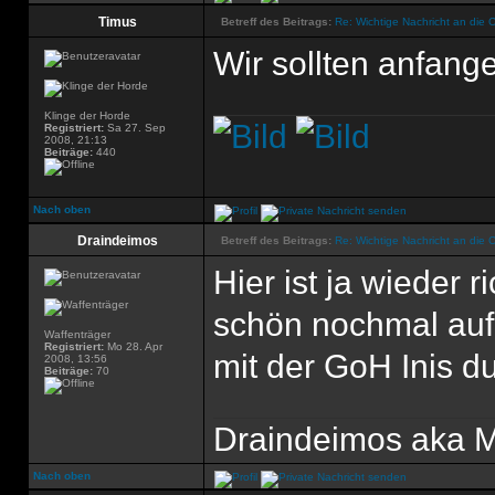
Timus
Betreff des Beitrags:
Re: Wichtige Nachricht an die 
Wir sollten anfang
Klinge der Horde
Registriert:
Sa 27. Sep
2008, 21:13
Beiträge:
440
Nach oben
Draindeimos
Betreff des Beitrags:
Re: Wichtige Nachricht an die 
Hier ist ja wieder r
schön nochmal auf
Waffenträger
Registriert:
Mo 28. Apr
mit der GoH Inis 
2008, 13:56
Beiträge:
70
Draindeimos aka M
Nach oben