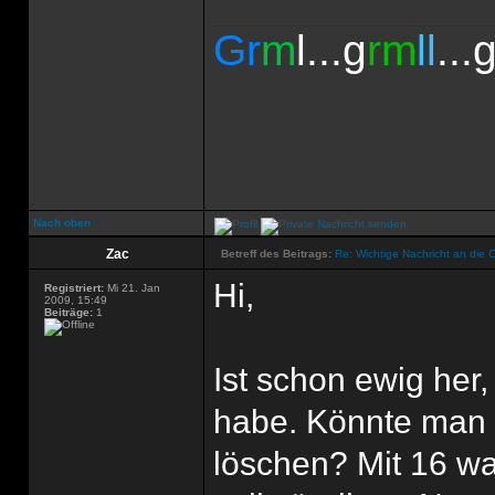
Gr
m
l...g
rm
ll
...
Nach oben
Zac
Betreff des Beitrags:
Re: Wichtige Nachricht an die 
Hi,
Registriert:
Mi 21. Jan
2009, 15:49
Beiträge:
1
Ist schon ewig her
habe. Könnte man 
löschen? Mit 16 war