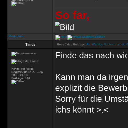
So far,
Nach oben
Timus
Betreff des Beitrags:
Re: Wichtige Nachricht an die 
Finde das nach wie
Klinge der Horde
Registriert:
Sa 27. Sep
Kann man da irgen
2008, 21:13
Beiträge:
440
explizit die Bewer
Sorry für die Ums
ichs könnt >.<