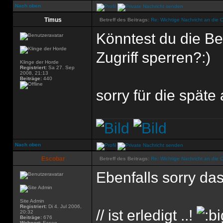
Nach oben
Timus
Betreff des Beitrags:
Re: Wichtige Nachricht an die 
Könntest du die Be
Zugriff sperren?:)
Klinge der Horde
Registriert:
Sa 27. Sep
2008, 21:13
Beiträge:
440
sorry für die späte
Nach oben
Escobar
Betreff des Beitrags:
Re: Wichtige Nachricht an die 
Ebenfalls sorry das
Site Admin
Registriert:
Di 4. Jul 2006,
// ist erledigt ..!
20:32
Beiträge:
676
Wohnort:
Essen