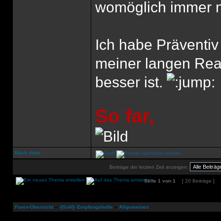
womöglich immer n
Ich habe Präventiv
meiner langen Reak
besser ist.
So far,
Nach oben
Beiträge der letzten Zeit anzeigen:
Seite
1
von
1
[ 20 Beiträge ]
Foren-Übersicht
»
-[GoH]- Empfangshalle
»
Allgemeines