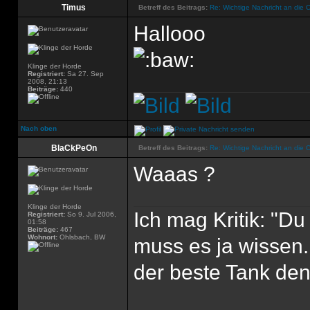
Timus
Betreff des Beitrags:
Re: Wichtige Nachricht an die 
Hallooo
Klinge der Horde
Registriert:
Sa 27. Sep
2008, 21:13
Beiträge:
440
Nach oben
BlaCkPeOn
Betreff des Beitrags:
Re: Wichtige Nachricht an die 
Waaas ?
Klinge der Horde
Ich mag Kritik: "D
Registriert:
So 9. Jul 2006,
01:58
Beiträge:
467
Wohnort:
Ohlsbach, BW
muss es ja wissen.
der beste Tank den'