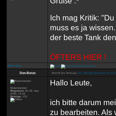
Grüße :*
Ich mag Kritik: "D
muss es ja wissen.
der beste Tank den'
ÖFTERS HIER !
Nach oben
Don-Burax
Betreff des Beitrags:
Re: Wichtige Nachricht an die 
Hallo Leute,
Rottenmeister
Registriert:
So 28. Sep
2008, 15:54
Beiträge:
153
ich bitte darum m
zu bearbeiten. Als