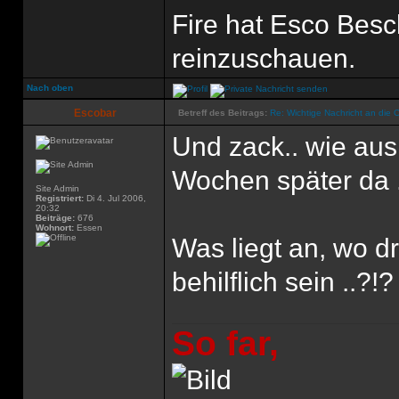
Fire hat Esco Bes
reinzuschauen.
Nach oben
Escobar
Betreff des Beitrags:
Re: Wichtige Nachricht an die 
Und zack.. wie aus
Wochen später da 
Site Admin
Registriert:
Di 4. Jul 2006,
20:32
Beiträge:
676
Wohnort:
Essen
Was liegt an, wo d
behilflich sein ..?!?
So far,