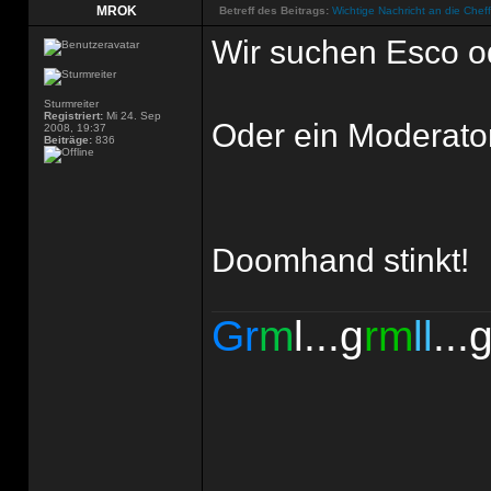
MROK
Betreff des Beitrags:
Wichtige Nachricht an die Chef
Wir suchen Esco o
Sturmreiter
Registriert:
Mi 24. Sep
Oder ein Moderato
2008, 19:37
Beiträge:
836
Doomhand stinkt!
Gr
m
l...g
rm
ll
...