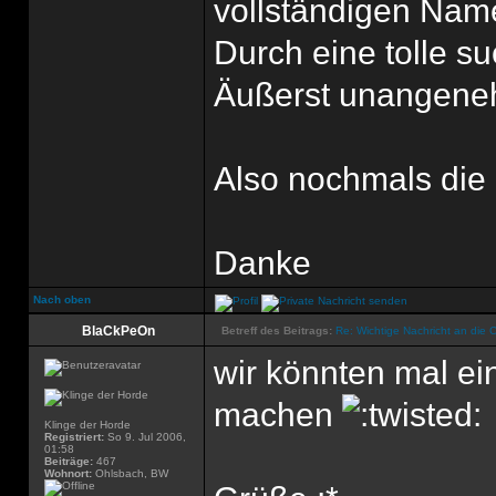
vollständigen Na
Durch eine tolle s
Äußerst unangen
Also nochmals die
Danke
Nach oben
BlaCkPeOn
Betreff des Beitrags:
Re: Wichtige Nachricht an die 
wir könnten mal ei
machen
Klinge der Horde
Registriert:
So 9. Jul 2006,
01:58
Beiträge:
467
Wohnort:
Ohlsbach, BW