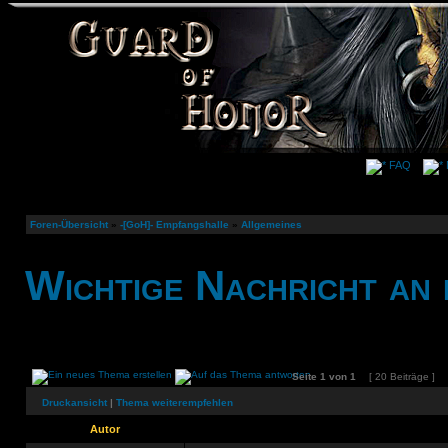
FAQ
Foren-Übersicht
»
-[GoH]- Empfangshalle
»
Allgemeines
Wichtige Nachricht an 
Seite
1
von
1
[ 20 Beiträge ]
Druckansicht
|
Thema weiterempfehlen
Autor