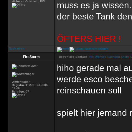
Wohnort:
Ohlsbach, BW
muss es ja wissen.
der beste Tank den'
ÖFTERS HIER !
Nach oben
FireStorm
Betreff des Beitrags:
Re: Wichtige Nachricht an die 
hiho gerade mal au
werde esco besche
Waffenträger
Registriert:
Mi 5. Jul 2006,
reinschauen soll
02:49
Beiträge:
97
spielt hier jemand