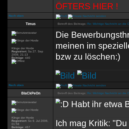
ÖFTERS HIER !
Nach oben
Timus
Betreff des Beitrags:
Re: Wichtige Nachricht an die 
Die Bewerbungsthr
meinen im spezielle
Klinge der Horde
Registriert:
Sa 27. Sep
bzw zu löschen:)
2008, 21:13
Beiträge:
440
Nach oben
BlaCkPeOn
Betreff des Beitrags:
Re: Wichtige Nachricht an die 
Habt ihr etwa
Klinge der Horde
Ich mag Kritik: "D
Registriert:
So 9. Jul 2006,
01:58
Beiträge:
467