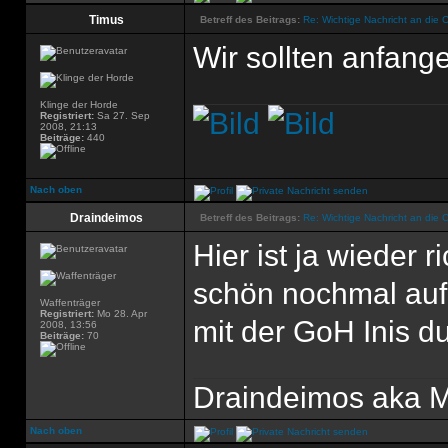
Timus
Betreff des Beitrags:
Re: Wichtige Nachricht an die 
Wir sollten anfang
Klinge der Horde
Registriert:
Sa 27. Sep
2008, 21:13
Beiträge:
440
Nach oben
Draindeimos
Betreff des Beitrags:
Re: Wichtige Nachricht an die 
Hier ist ja wieder r
schön nochmal auf
Waffenträger
Registriert:
Mo 28. Apr
mit der GoH Inis 
2008, 13:56
Beiträge:
70
Draindeimos aka M
Nach oben