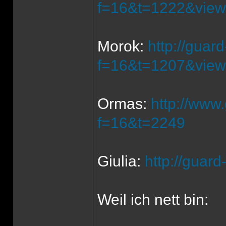
f=16&t=1222&view
Morok:
http://guar
f=16&t=1207&view
Ormas:
http://www
f=16&t=2249
Giulia:
http://guar
Weil ich nett bin: