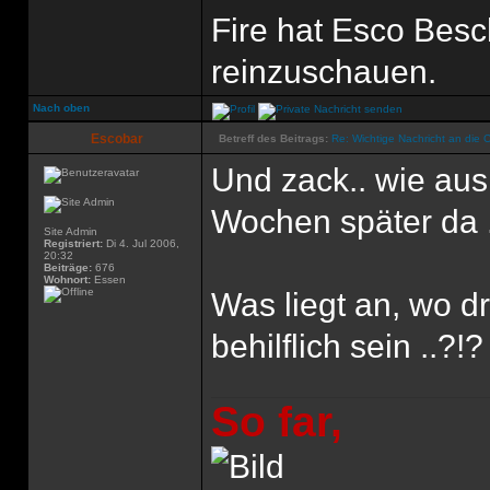
Fire hat Esco Bes
reinzuschauen.
Nach oben
Escobar
Betreff des Beitrags:
Re: Wichtige Nachricht an die 
Und zack.. wie aus
Wochen später da 
Site Admin
Registriert:
Di 4. Jul 2006,
20:32
Beiträge:
676
Wohnort:
Essen
Was liegt an, wo d
behilflich sein ..?!?
So far,