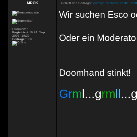
MROK
Betreff des Beitrags:
Wichtige Nachricht an die Chef
Wir suchen Esco o
Sturmreiter
Registriert:
Mi 24. Sep
Oder ein Moderato
2008, 19:37
Beiträge:
836
Doomhand stinkt!
Gr
m
l...g
rm
ll
...