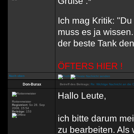
Grüße :*
Ich mag Kritik: "D
muss es ja wissen.
der beste Tank den'
ÖFTERS HIER !
Nach oben
Don-Burax
Betreff des Beitrags:
Re: Wichtige Nachricht an die 
Hallo Leute,
Rottenmeister
Registriert:
So 28. Sep
2008, 15:54
Beiträge:
153
ich bitte darum m
zu bearbeiten. Als