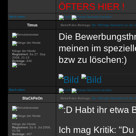
ÖFTERS HIER !
Nach oben
Timus
Betreff des Beitrags:
Re: Wichtige Nachricht an die 
Die Bewerbungsthr
meinen im spezielle
Klinge der Horde
Registriert:
Sa 27. Sep
bzw zu löschen:)
2008, 21:13
Beiträge:
440
Nach oben
BlaCkPeOn
Betreff des Beitrags:
Re: Wichtige Nachricht an die 
Habt ihr etwa
Klinge der Horde
Ich mag Kritik: "D
Registriert:
So 9. Jul 2006,
01:58
Beiträge:
467