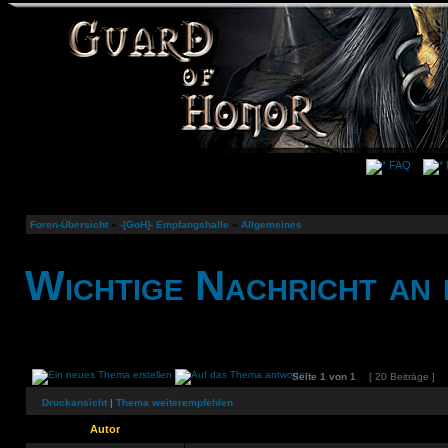
FAQ
Foren-Übersicht
»
-[GoH]- Empfangshalle
»
Allgemeines
Wichtige Nachricht an 
Seite
1
von
1
[ 20 Beiträge ]
Druckansicht
|
Thema weiterempfehlen
Autor