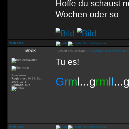
Hoffe du schaust no
Wochen oder so
Nach oben
MROK
Betreff des Beitrags:
Re: Wichtige Nachricht an die 
Tu es!
Sturmreiter
Gr
m
l...g
rm
ll
...
Registriert:
Mi 24. Sep
2008, 19:37
Beiträge:
836
Nach oben