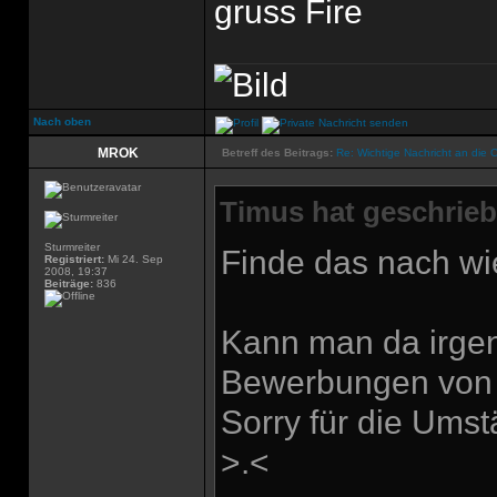
gruss Fire
Nach oben
MROK
Betreff des Beitrags:
Re: Wichtige Nachricht an die 
Timus hat geschrieb
Sturmreiter
Finde das nach wi
Registriert:
Mi 24. Sep
2008, 19:37
Beiträge:
836
Kann man da irgen
Bewerbungen von 
Sorry für die Ums
>.<