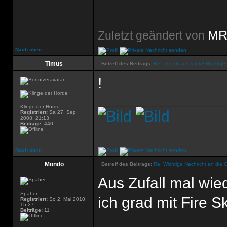
MR
Zuletzt geändert von
Nach oben
Timus
Betreff des Beitrags:
Re: Doomhand stinkt! Wichtige 
!
Klinge der Horde
Registriert:
Sa 27. Sep
2008, 21:13
Beiträge:
440
Nach oben
Mondo
Betreff des Beitrags:
Re: Wichtige Nachricht an die 
Aus Zufall mal wi
Späher
ich grad mit Fire 
Registriert:
So 2. Mai 2010,
15:27
Beiträge:
11