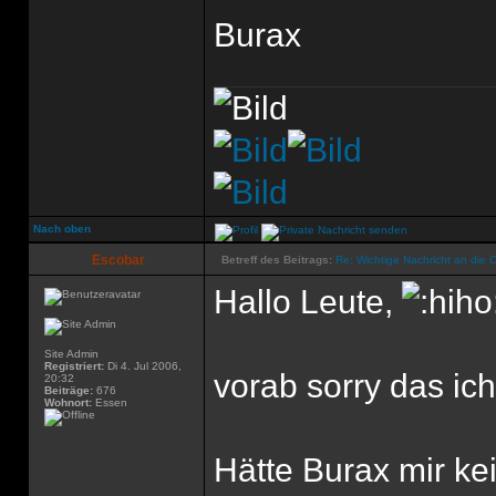
Burax
Nach oben
Escobar
Betreff des Beitrags:
Re: Wichtige Nachricht an die 
Hallo Leute,
Site Admin
Registriert:
Di 4. Jul 2006,
vorab sorry das ich
20:32
Beiträge:
676
Wohnort:
Essen
Hätte Burax mir ke