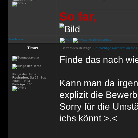
So far,
Nach oben
Timus
Betreff des Beitrags:
Re: Wichtige Nachricht an die 
Finde das nach wie
Klinge der Horde
Registriert:
Sa 27. Sep
Kann man da irgen
2008, 21:13
Beiträge:
440
explizit die Bewer
Sorry für die Ums
ichs könnt >.<