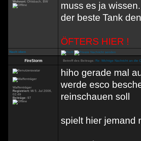
Wohnort:
Ohlsbach, BW
muss es ja wissen.
der beste Tank den'
ÖFTERS HIER !
Nach oben
FireStorm
Betreff des Beitrags:
Re: Wichtige Nachricht an die 
hiho gerade mal au
werde esco besche
Waffenträger
Registriert:
Mi 5. Jul 2006,
reinschauen soll
02:49
Beiträge:
97
spielt hier jemand