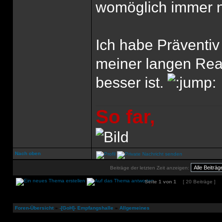
womöglich immer n
Ich habe Präventiv
meiner langen Reak
besser ist.
So far,
Nach oben
Beiträge der letzten Zeit anzeigen:
Seite
1
von
1
[ 20 Beiträge ]
Foren-Übersicht
»
-[GoH]- Empfangshalle
»
Allgemeines