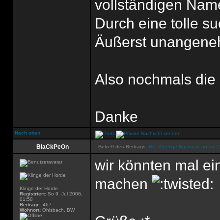
vollständigen Na
Durch eine tolle s
Äußerst unangen
Also nochmals die
Danke
Nach oben
BlaCkPeOn
Betreff des Beitrags:
Re: Wichtige Nachricht an die 
wir könnten mal ei
machen
Klinge der Horde
Registriert:
So 9. Jul 2006,
01:58
Beiträge:
467
Wohnort:
Ohlsbach, BW