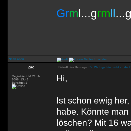
Gr
m
l...g
rm
ll
...
Nach oben
Zac
Betreff des Beitrags:
Re: Wichtige Nachricht an die 
Hi,
Registriert:
Mi 21. Jan
2009, 15:49
Beiträge:
1
Ist schon ewig her
habe. Könnte man 
löschen? Mit 16 war