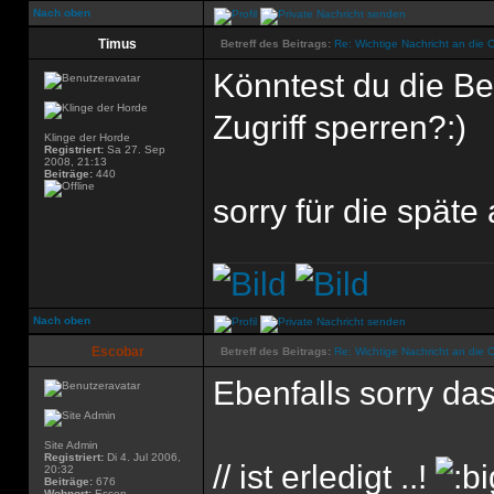
Nach oben
Timus
Betreff des Beitrags:
Re: Wichtige Nachricht an die 
Könntest du die Be
Zugriff sperren?:)
Klinge der Horde
Registriert:
Sa 27. Sep
2008, 21:13
Beiträge:
440
sorry für die späte
Nach oben
Escobar
Betreff des Beitrags:
Re: Wichtige Nachricht an die 
Ebenfalls sorry das
Site Admin
Registriert:
Di 4. Jul 2006,
// ist erledigt ..!
20:32
Beiträge:
676
Wohnort:
Essen