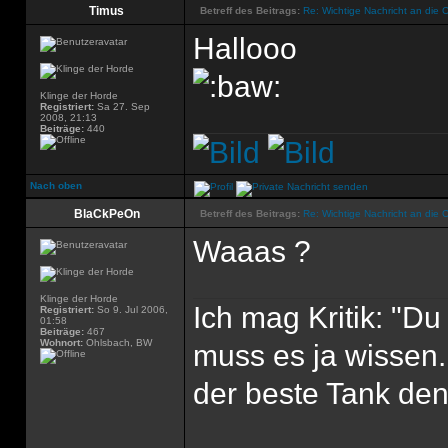
Timus
Betreff des Beitrags:
Re: Wichtige Nachricht an die 
Hallooo
Klinge der Horde
Registriert:
Sa 27. Sep
2008, 21:13
Beiträge:
440
Nach oben
BlaCkPeOn
Betreff des Beitrags:
Re: Wichtige Nachricht an die 
Waaas ?
Klinge der Horde
Ich mag Kritik: "D
Registriert:
So 9. Jul 2006,
01:58
Beiträge:
467
Wohnort:
Ohlsbach, BW
muss es ja wissen.
der beste Tank den'