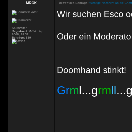
MROK
Betreff des Beitrags:
Wichtige Nachricht an die Chef
Wir suchen Esco o
Sturmreiter
Registriert:
Mi 24. Sep
Oder ein Moderato
2008, 19:37
Beiträge:
836
Doomhand stinkt!
Gr
m
l...g
rm
ll
...