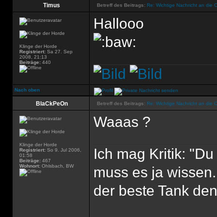
Timus
Betreff des Beitrags:
Re: Wichtige Nachricht an die 
Hallooo
Klinge der Horde
Registriert:
Sa 27. Sep
2008, 21:13
Beiträge:
440
Nach oben
BlaCkPeOn
Betreff des Beitrags:
Re: Wichtige Nachricht an die 
Waaas ?
Klinge der Horde
Ich mag Kritik: "D
Registriert:
So 9. Jul 2006,
01:58
Beiträge:
467
Wohnort:
Ohlsbach, BW
muss es ja wissen.
der beste Tank den'