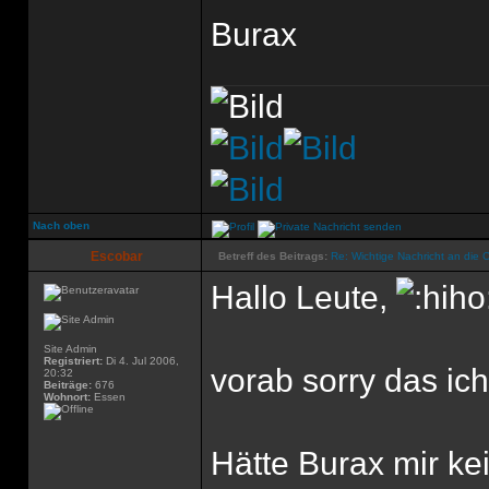
Burax
Nach oben
Escobar
Betreff des Beitrags:
Re: Wichtige Nachricht an die 
Hallo Leute,
Site Admin
Registriert:
Di 4. Jul 2006,
vorab sorry das ich
20:32
Beiträge:
676
Wohnort:
Essen
Hätte Burax mir ke