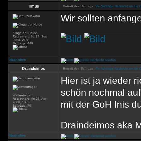
Timus
Betreff des Beitrags:
Re: Wichtige Nachricht an die 
Wir sollten anfang
Klinge der Horde
Registriert:
Sa 27. Sep
2008, 21:13
Beiträge:
440
Nach oben
Draindeimos
Betreff des Beitrags:
Re: Wichtige Nachricht an die 
Hier ist ja wieder r
schön nochmal auf
Waffenträger
Registriert:
Mo 28. Apr
mit der GoH Inis 
2008, 13:56
Beiträge:
70
Draindeimos aka M
Nach oben