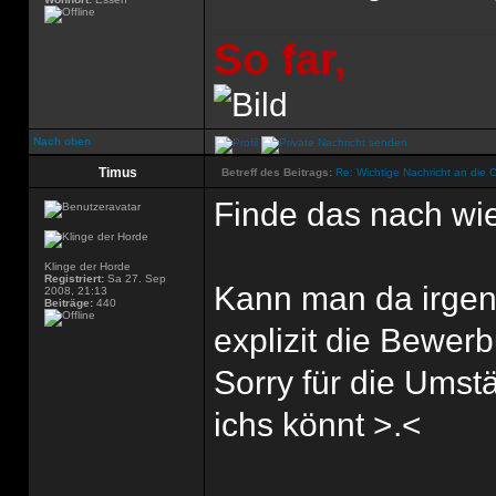
So far,
Nach oben
Timus
Betreff des Beitrags:
Re: Wichtige Nachricht an die 
Finde das nach wie
Klinge der Horde
Registriert:
Sa 27. Sep
Kann man da irgen
2008, 21:13
Beiträge:
440
explizit die Bewer
Sorry für die Ums
ichs könnt >.<