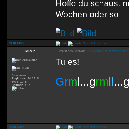
Hoffe du schaust no
Wochen oder so
Nach oben
MROK
Betreff des Beitrags:
Re: Wichtige Nachricht an die 
Tu es!
Sturmreiter
Gr
m
l...g
rm
ll
...
Registriert:
Mi 24. Sep
2008, 19:37
Beiträge:
836
Nach oben