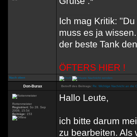
Grüße :*
Ich mag Kritik: "D
muss es ja wissen.
der beste Tank den'
ÖFTERS HIER !
Nach oben
Don-Burax
Betreff des Beitrags:
Re: Wichtige Nachricht an die 
Hallo Leute,
Rottenmeister
Registriert:
So 28. Sep
2008, 15:54
Beiträge:
153
ich bitte darum m
zu bearbeiten. Als