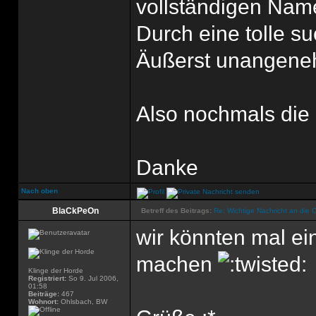
vollständigen Na
Durch eine tolle s
Äußerst unangen
Also nochmals die
Danke
Nach oben
BlaCkPeOn
Betreff des Beitrags:
Re: Wichtige Nachricht an die 
wir könnten mal ei
machen
Klinge der Horde
Registriert:
So 9. Jul 2006,
01:58
Beiträge:
467
Wohnort:
Ohlsbach, BW