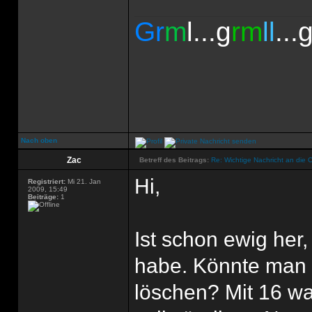
Gr
m
l...g
rm
ll
...
Nach oben
Zac
Betreff des Beitrags:
Re: Wichtige Nachricht an die 
Hi,
Registriert:
Mi 21. Jan
2009, 15:49
Beiträge:
1
Ist schon ewig her
habe. Könnte man 
löschen? Mit 16 war