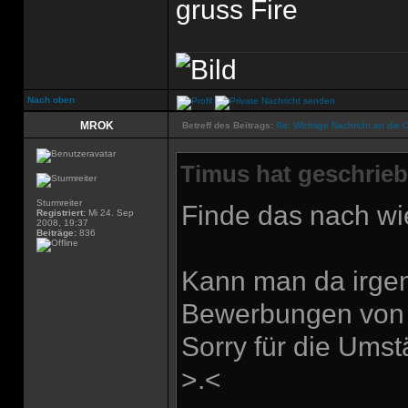
gruss Fire
Nach oben
MROK
Betreff des Beitrags:
Re: Wichtige Nachricht an die 
Timus hat geschrieb
Sturmreiter
Finde das nach wi
Registriert:
Mi 24. Sep
2008, 19:37
Beiträge:
836
Kann man da irgen
Bewerbungen von 
Sorry für die Ums
>.<