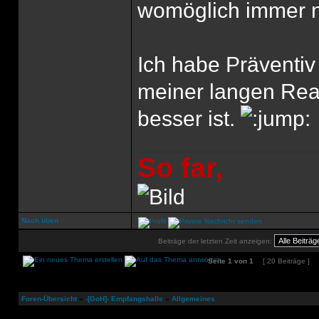
womöglich immer n
Ich habe Präventiv
meiner langen Reak
besser ist.
So far,
Nach oben
Beiträge der letzten Zeit anzeigen:
Seite
1
von
1
[ 20 Beiträge ]
Foren-Übersicht
»
-[GoH]- Empfangshalle
»
Allgemeines