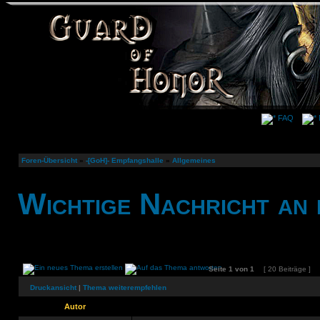
FAQ
Foren-Übersicht
»
-[GoH]- Empfangshalle
»
Allgemeines
Wichtige Nachricht an 
Seite
1
von
1
[ 20 Beiträge ]
Druckansicht
|
Thema weiterempfehlen
Autor