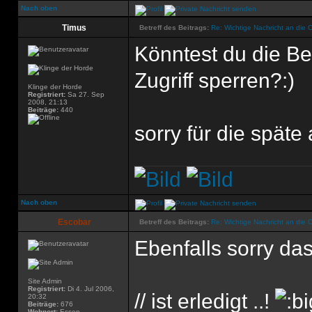
Nach oben
Timus
Betreff des Beitrags:
Re: Wichtige Nachricht an die 
Könntest du die Be
Zugriff sperren?:)
Klinge der Horde
Registriert:
Sa 27. Sep
2008, 21:13
Beiträge:
440
sorry für die späte
Nach oben
Escobar
Betreff des Beitrags:
Re: Wichtige Nachricht an die 
Ebenfalls sorry das
Site Admin
Registriert:
Di 4. Jul 2006,
// ist erledigt ..!
20:32
Beiträge:
676
Wohnort:
Essen