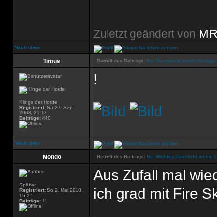
MR
Zuletzt geändert von
Nach oben
Timus
Betreff des Beitrags:
Re: Doomhand stinkt! Wichtige 
!
Klinge der Horde
Registriert:
Sa 27. Sep
2008, 21:13
Beiträge:
440
Nach oben
Mondo
Betreff des Beitrags:
Re: Wichtige Nachricht an die 
Aus Zufall mal wi
Späher
ich grad mit Fire 
Registriert:
So 2. Mai 2010,
15:27
Beiträge:
11