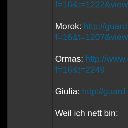
f=16&t=1222&view
Morok:
http://guar
f=16&t=1207&view
Ormas:
http://www
f=16&t=2249
Giulia:
http://guar
Weil ich nett bin: