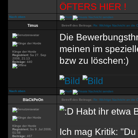
ÖFTERS HIER !
Nach oben
Timus
Betreff des Beitrags:
Re: Wichtige Nachricht an die 
Die Bewerbungsthr
meinen im spezielle
Klinge der Horde
Registriert:
Sa 27. Sep
bzw zu löschen:)
2008, 21:13
Beiträge:
440
Nach oben
BlaCkPeOn
Betreff des Beitrags:
Re: Wichtige Nachricht an die 
Habt ihr etwa
Klinge der Horde
Ich mag Kritik: "D
Registriert:
So 9. Jul 2006,
01:58
Beiträge:
467