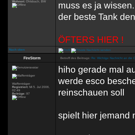
Wohnort:
Ohlsbach, BW
muss es ja wissen.
der beste Tank den'
ÖFTERS HIER !
Nach oben
FireStorm
Betreff des Beitrags:
Re: Wichtige Nachricht an die 
hiho gerade mal au
werde esco besche
Waffenträger
Registriert:
Mi 5. Jul 2006,
reinschauen soll
02:49
Beiträge:
97
spielt hier jemand