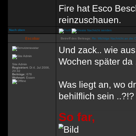
Fire hat Esco Bes
reinzuschauen.
Nach oben
Escobar
Betreff des Beitrags:
Re: Wichtige Nachricht an die 
Und zack.. wie aus
Wochen später da 
Site Admin
Registriert:
Di 4. Jul 2006,
20:32
Beiträge:
676
Wohnort:
Essen
Was liegt an, wo d
behilflich sein ..?!?
So far,