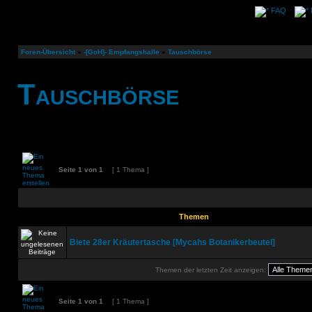
FAQ
Foren-Übersicht
»
-[GoH]- Empfangshalle
»
Tauschbörse
Tauschbörse
Seite
1
von
1
[ 1 Thema ]
Themen
Biete 28er Kräutertasche [Mycahs Botanikerbeutel]
Themen der letzten Zeit anzeigen:
Seite
1
von
1
[ 1 Thema ]