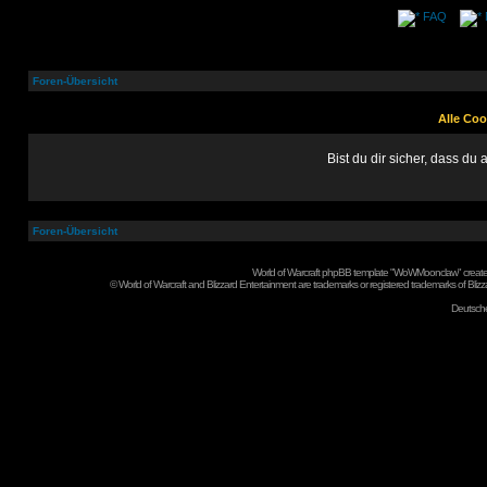
FAQ
Foren-Übersicht
Alle Coo
Bist du dir sicher, dass d
Foren-Übersicht
World of Warcraft phpBB template "WoWMoonclaw" create
©
World of Warcraft and Blizzard Entertainment are trademarks or registered trademarks of Blizza
Deutsch