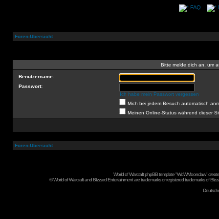
FAQ
Foren-Übersicht
Bitte melde dich an, um a
Benutzername:
Passwort:
Ich habe mein Passwort vergessen
Mich bei jedem Besuch automatisch an
Meinen Online-Status während dieser S
Foren-Übersicht
World of Warcraft phpBB template "WoWMoonclaw" create
©
World of Warcraft and Blizzard Entertainment are trademarks or registered trademarks of Blizza
Deutsch