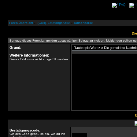
FAQ
Foren-Übersicht
»
-[GoH]- Empfangshalle
»
Tauschbörse
Die
Benutze dieses Formular, um den ausgewählten Beitrag zu melden. Meldungen sollten nur 
Grund:
Weitere Informationen:
Dieses Feld muss nicht ausgefüllt werden.
B
Bestätigungscode:
Gib den Code genau so ein, wie du ihn