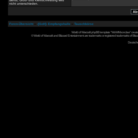
siehst; Groß- und Kleinschreibung wird
nicht unterschieden.
Foren-Übersicht
»
-[GoH]- Empfangshalle
»
Tauschbörse
World of Warcraft phpBB template "WoWMoonclaw" create
©
World of Warcraft and Blizzard Entertainment are trademarks or registered trademarks of Blizza
Deutsch