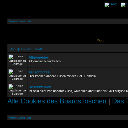
FAQ
Foren-Übersicht
Forum
-[GoH]- Empfangshalle
Allgemeines
Allgemeine Neuigkeiten.
Tauschbörse
Hier können andere Gilden mit der GoH Handeln.
Beschwerden
Ihr seid nicht von unserer Gilde, wollt euch aber über ein GoH Mitglie
Alle Cookies des Boards löschen
|
Das 
Foren-Übersicht